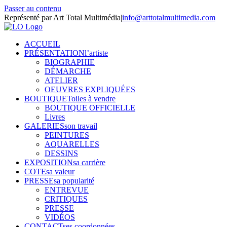
Passer au contenu
Représenté par Art Total Multimédia
|
info@arttotalmultimedia.com
ACCUEIL
PRÉSENTATION
l’artiste
BIOGRAPHIE
DÉMARCHE
ATELIER
OEUVRES EXPLIQUÉES
BOUTIQUE
Toiles à vendre
BOUTIQUE OFFICIELLE
Livres
GALERIES
son travail
PEINTURES
AQUARELLES
DESSINS
EXPOSITION
sa carrière
COTE
sa valeur
PRESSE
sa popularité
ENTREVUE
CRITIQUES
PRESSE
VIDÉOS
CONTACT
ses coordonnées