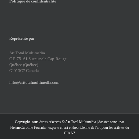
Politique de confidentialité
Représenté par
Art Total Multimédia
C.P. 75161 Succursale Cap-Rouge
Québec (Québec)
G1Y 3C7 Canada
info@arttotalmultimedia.com
Copyright | tous droits réservés ©
Art Total Multimédia
| dossier conçu par
HeleneCaroline Fournier, experte en art et théoricienne de l'art pour les artistes du
CIAAZ