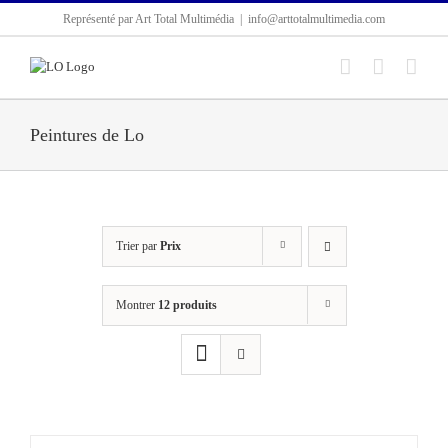
Passer
Représenté par Art Total Multimédia
|
info@arttotalmultimedia.com
au
contenu
Peintures de Lo
Trier par
Prix
Montrer
12 produits