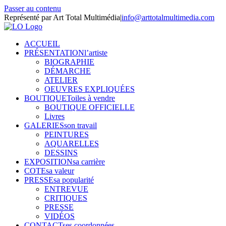
Passer au contenu
Représenté par Art Total Multimédia
|
info@arttotalmultimedia.com
ACCUEIL
PRÉSENTATION
l’artiste
BIOGRAPHIE
DÉMARCHE
ATELIER
OEUVRES EXPLIQUÉES
BOUTIQUE
Toiles à vendre
BOUTIQUE OFFICIELLE
Livres
GALERIES
son travail
PEINTURES
AQUARELLES
DESSINS
EXPOSITION
sa carrière
COTE
sa valeur
PRESSE
sa popularité
ENTREVUE
CRITIQUES
PRESSE
VIDÉOS
CONTACT
ses coordonnées