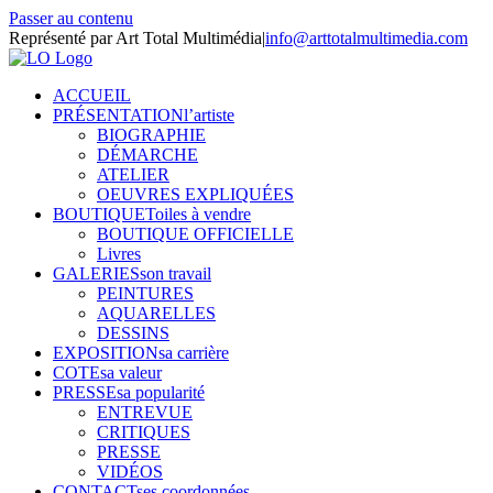
Passer au contenu
Représenté par Art Total Multimédia
|
info@arttotalmultimedia.com
ACCUEIL
PRÉSENTATION
l’artiste
BIOGRAPHIE
DÉMARCHE
ATELIER
OEUVRES EXPLIQUÉES
BOUTIQUE
Toiles à vendre
BOUTIQUE OFFICIELLE
Livres
GALERIES
son travail
PEINTURES
AQUARELLES
DESSINS
EXPOSITION
sa carrière
COTE
sa valeur
PRESSE
sa popularité
ENTREVUE
CRITIQUES
PRESSE
VIDÉOS
CONTACT
ses coordonnées