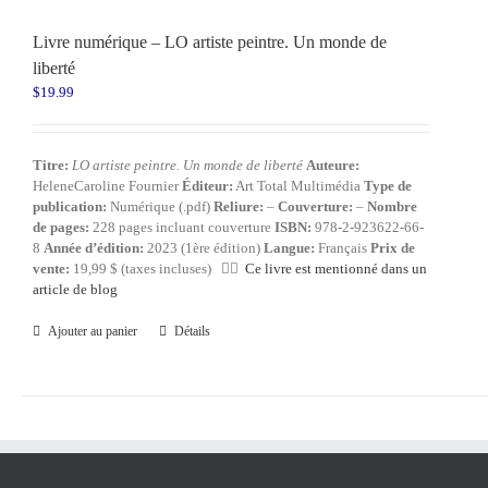
Livre numérique – LO artiste peintre. Un monde de
liberté
$
19.99
Titre:
LO artiste peintre. Un monde de liberté
Auteure:
HeleneCaroline Fournier
Éditeur:
Art Total Multimédia
Type de
publication:
Numérique (.pdf)
Reliure:
–
Couverture:
–
Nombre
de pages:
228 pages incluant couverture
ISBN:
978-2-923622-66-
8
Année d’édition:
2023 (1ère édition)
Langue:
Français
Prix de
vente:
19,99 $ (taxes incluses) 👍🏻
Ce livre est mentionné dans un
article de blog
Ajouter au panier
Détails