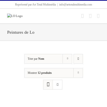
Passer
Représenté par Art Total Multimédia
|
info@arttotalmultimedia.com
au
contenu
Peintures de Lo
Trier par
Nom
Montrer
12 produits