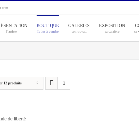
ia.com
RÉSENTATION
BOUTIQUE
GALERIES
EXPOSITION
C
l’artiste
Toiles à vendre
son travail
sa carrière
sa 
er
12 produits
de de liberté