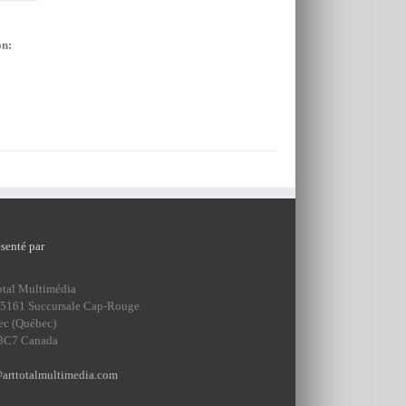
on:
senté par
otal Multimédia
75161 Succursale Cap-Rouge
ec (Québec)
3C7 Canada
arttotalmultimedia.com