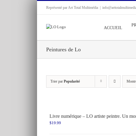
Passer
Représenté par Art Total Multimédia
|
info@arttotalmultimed
au
contenu
P
ACCUEIL
Peintures de Lo
Trier par
Popularité
Montr
Livre numérique – LO artiste peintre. Un mon
$
19.99