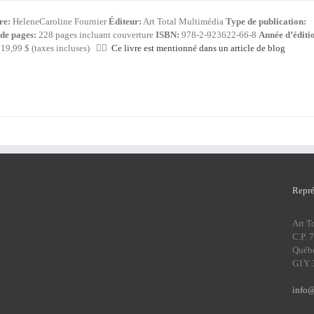
re:
HeleneCaroline Fournier
Éditeur:
Art Total Multimédia
Type de publication:
de pages:
228 pages incluant couverture
ISBN:
978-2-923622-66-8
Année d’éditi
19,99 $ (taxes incluses) 👍🏻
Ce livre est mentionné dans un article de blog
Repré
Art T
C.P. 
Québ
G1Y 
info@