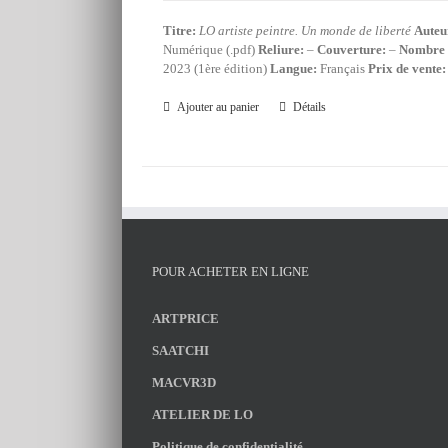
Titre:
LO artiste peintre. Un monde de liberté
Auteu
Numérique (.pdf)
Reliure:
–
Couverture:
–
Nombre 
2023 (1ère édition)
Langue:
Français
Prix de vente:
Ajouter au panier
Détails
POUR ACHETER EN LIGNE
ARTPRICE
SAATCHI
MACVR3D
ATELIER DE LO
Politique de confidentialité