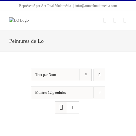
Passer
Représenté par Art Total Multimédia
|
info@arttotalmultimedia.com
au
contenu
Peintures de Lo
Trier par
Nom
Montrer
12 produits