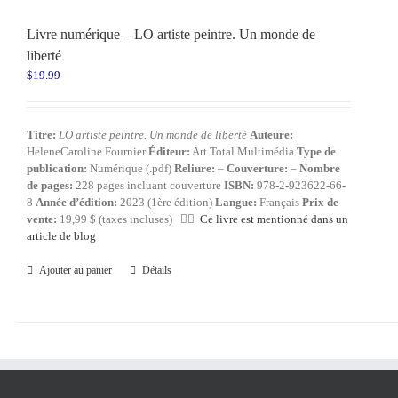
Livre numérique – LO artiste peintre. Un monde de
liberté
$
19.99
Titre:
LO artiste peintre. Un monde de liberté
Auteure:
HeleneCaroline Fournier
Éditeur:
Art Total Multimédia
Type de
publication:
Numérique (.pdf)
Reliure:
–
Couverture:
–
Nombre
de pages:
228 pages incluant couverture
ISBN:
978-2-923622-66-
8
Année d’édition:
2023 (1ère édition)
Langue:
Français
Prix de
vente:
19,99 $ (taxes incluses) 👍🏻
Ce livre est mentionné dans un
article de blog
Ajouter au panier
Détails