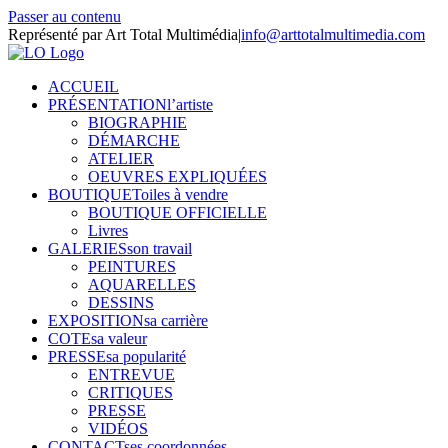
Passer au contenu
Représenté par Art Total Multimédia
|
info@arttotalmultimedia.com
ACCUEIL
PRÉSENTATION
l’artiste
BIOGRAPHIE
DÉMARCHE
ATELIER
OEUVRES EXPLIQUÉES
BOUTIQUE
Toiles à vendre
BOUTIQUE OFFICIELLE
Livres
GALERIES
son travail
PEINTURES
AQUARELLES
DESSINS
EXPOSITION
sa carrière
COTE
sa valeur
PRESSE
sa popularité
ENTREVUE
CRITIQUES
PRESSE
VIDÉOS
CONTACT
ses coordonnées