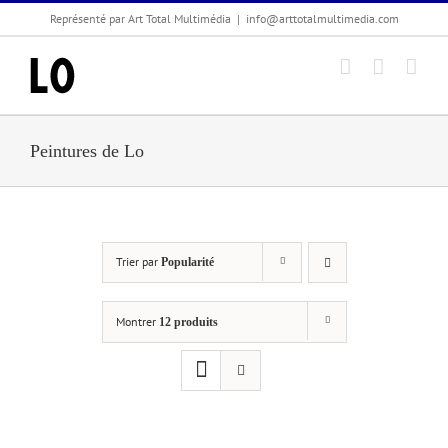
Passer
Représenté par Art Total Multimédia
|
info@arttotalmultimedia.com
au
contenu
Peintures de Lo
Trier par
Popularité
Montrer
12 produits