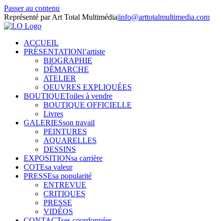
Passer au contenu
Représenté par Art Total Multimédia
|
info@arttotalmultimedia.com
ACCUEIL
PRÉSENTATION
l’artiste
BIOGRAPHIE
DÉMARCHE
ATELIER
OEUVRES EXPLIQUÉES
BOUTIQUE
Toiles à vendre
BOUTIQUE OFFICIELLE
Livres
GALERIES
son travail
PEINTURES
AQUARELLES
DESSINS
EXPOSITION
sa carrière
COTE
sa valeur
PRESSE
sa popularité
ENTREVUE
CRITIQUES
PRESSE
VIDÉOS
CONTACT
ses coordonnées