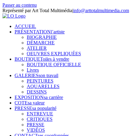
Passer au contenu
Représenté par Art Total Multimédia
|
info@arttotalmultimedia.com
ACCUEIL
PRÉSENTATION
l’artiste
BIOGRAPHIE
DÉMARCHE
ATELIER
OEUVRES EXPLIQUÉES
BOUTIQUE
Toiles à vendre
BOUTIQUE OFFICIELLE
Livres
GALERIES
son travail
PEINTURES
AQUARELLES
DESSINS
EXPOSITION
sa carrière
COTE
sa valeur
PRESSE
sa popularité
ENTREVUE
CRITIQUES
PRESSE
VIDÉOS
CONTACT
ses coordonnées