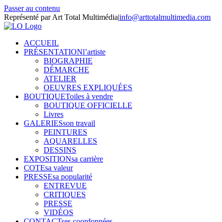
Passer au contenu
Représenté par Art Total Multimédia
|
info@arttotalmultimedia.com
ACCUEIL
PRÉSENTATION
l’artiste
BIOGRAPHIE
DÉMARCHE
ATELIER
OEUVRES EXPLIQUÉES
BOUTIQUE
Toiles à vendre
BOUTIQUE OFFICIELLE
Livres
GALERIES
son travail
PEINTURES
AQUARELLES
DESSINS
EXPOSITION
sa carrière
COTE
sa valeur
PRESSE
sa popularité
ENTREVUE
CRITIQUES
PRESSE
VIDÉOS
CONTACT
ses coordonnées