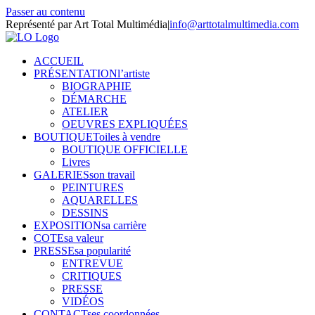
Passer au contenu
Représenté par Art Total Multimédia
|
info@arttotalmultimedia.com
ACCUEIL
PRÉSENTATION
l’artiste
BIOGRAPHIE
DÉMARCHE
ATELIER
OEUVRES EXPLIQUÉES
BOUTIQUE
Toiles à vendre
BOUTIQUE OFFICIELLE
Livres
GALERIES
son travail
PEINTURES
AQUARELLES
DESSINS
EXPOSITION
sa carrière
COTE
sa valeur
PRESSE
sa popularité
ENTREVUE
CRITIQUES
PRESSE
VIDÉOS
CONTACT
ses coordonnées