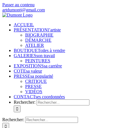
Passer au contenu
artdumontj@gmail.com
ACCUEIL
PRÉSENTATION
l’artiste
BIOGRAPHIE
DÉMARCHE
ATELIER
BOUTIQUE
Toiles à vendre
GALERIES
son travail
PEINTURES
EXPOSITIONS
sa carrière
COTE
sa valeur
PRESSE
sa popularité
CRITIQUE
PRESSE
VIDÉOS
CONTACT
ses coordonnées
Rechercher:
Rechercher: