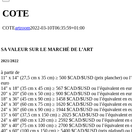
COTE
COTE
artzoom
2022-03-10T06:35:59+01:00
SA VALEUR SUR LE MARCHÉ DE L’ART
2021/2022
à partir de
11″ x 14″ (27,5 cm x 35 cm) ≥ 500 $CAD/$USD (prix plancher) ou l’
euro
14″ x 18″ (35 cm x 45 cm) ≥ 567 $CAD/$USD ou l’équivalent en eu
20″ x 20″ (50 cm x 50 cm) ≥ 900 $CAD/$USD ou l’équivalent en eu
18″ x 36″ (45 cm x 90 cm) ≥ 1458 $CAD/$USD ou l’équivalent en e
24″ x 30″ (60 cm x 75 cm) ≥ 1620 $CAD/$USD ou l’équivalent en e
24″ x 36″ (60 cm x 90 cm) ≥ 1944 $CAD/$USD ou l’équivalent en e
15″ x 60″ (37,5 cm x 150 cm) ≥ 2025 $CAD/$USD ou l’équivalent e
24″ x 48″ (60 cm x 120 cm) ≥ 2592 $CAD/$USD ou l’équivalent en 
30″ x 40″ (75 cm x 100 cm) ≥ 2700 $CAD/$USD ou l’équivalent en 
40″ x 60″ (100 cm x 150 cm) ≥ 5400 $CAD/$USD (prix plafond) ou l