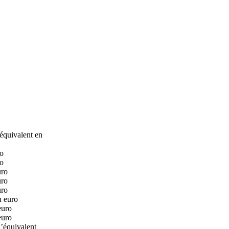
équivalent en
ro
ro
uro
uro
uro
n euro
euro
euro
’équivalent