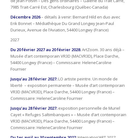
de Jean Potvin – Des gens ordinaires – Galerie du Trait Carré,
7985 Trait-Carré Est, Charlesbourg (Québec-Canada)
Décembre 2026
– détails à venir: Bernard Hild en duo avec
Erik Bonnet – Médiathèque Du Grand Longwy Jean-Paul
Durieux, Avenue de l’Aviation, 54400 Longwy (France)
2027
Du 20 février 2027 au 20 février 2028:
ArtZoom. 30 ans déjà –
Musée d’art contemporain VR3D (MACVR3D), Place Darche,
54400 Longwy (France) – Commissaire: HeleneCaroline
Fournier
Jusqu’au 28 février 2027:
LO artiste peintre. Un monde de
liberté – exposition permanente – Musée d’art contemporain
VR3D (MACVR3D), Place Darche, 54400 Longwy (France) –
Commissaire: HeleneCaroline Fournier
Jusqu’au 28 février 2027:
exposition personnelle de Muriel
Cayet « Refuges Saltimbanques » – Musée d’art contemporain
VR3D (MACVR3D), Place Darche, 54400 Longwy (France) –
Commissaire: HeleneCaroline Fournier
Du 1er avril au 30 septembre 2027:
Internation’ART 2027,