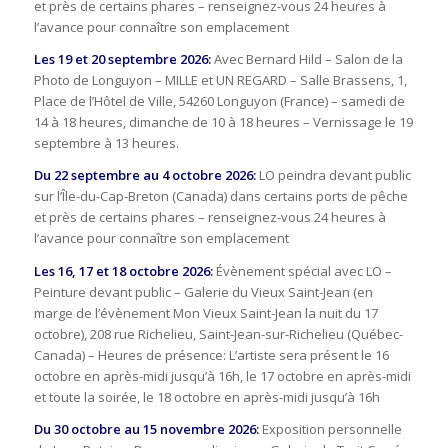
et près de certains phares – renseignez-vous 24 heures à
l’avance pour connaître son emplacement
Les 19 et 20 septembre 2026:
Avec Bernard Hild – Salon de la
Photo de Longuyon – MILLE et UN REGARD – Salle Brassens, 1,
Place de l’Hôtel de Ville, 54260 Longuyon (France) – samedi de
14 à 18 heures, dimanche de 10 à 18 heures – Vernissage le 19
septembre à 13 heures.
Du 22 septembre au 4 octobre 2026:
LO peindra devant public
sur l’Île-du-Cap-Breton (Canada) dans certains ports de pêche
et près de certains phares – renseignez-vous 24 heures à
l’avance pour connaître son emplacement
Les 16, 17 et 18 octobre 2026:
Évènement spécial avec LO –
Peinture devant public – Galerie du Vieux Saint-Jean (en
marge de l’évènement Mon Vieux Saint-Jean la nuit du 17
octobre), 208 rue Richelieu, Saint-Jean-sur-Richelieu (Québec-
Canada) – Heures de présence: L’artiste sera présent le 16
octobre en après-midi jusqu’à 16h, le 17 octobre en après-midi
et toute la soirée, le 18 octobre en après-midi jusqu’à 16h
Du 30 octobre au 15 novembre 2026:
Exposition personnelle