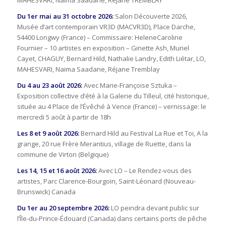
MAHESVARI, Naima Saadane, Réjane TREMBLAY
Du 1er mai au 31 octobre 2026:
Salon Découverte 2026,
Musée d’art contemporain VR3D (MACVR3D), Place Darche,
54400 Longwy (France) – Commissaire: HeleneCaroline
Fournier – 10 artistes en exposition – Ginette Ash, Muriel
Cayet, CHAGUY, Bernard Hild, Nathalie Landry, Edith Liétar, LO,
MAHESVARI, Naima Saadane, Réjane Tremblay
Du 4 au 23 août 2026:
Avec Marie-Françoise Sztuka –
Exposition collective d’été à la Galerie du Tilleul, cité historique,
située au 4 Place de l’Évêché à Vence (France) – vernissage: le
mercredi 5 août à partir de 18h
Les 8 et 9 août 2026:
Bernard Hild au Festival La Rue et Toi, A la
grange, 20 rue Frère Merantius, village de Ruette, dans la
commune de Virton (Belgique)
Les 14, 15 et 16 août 2026:
Avec LO – Le Rendez-vous des
artistes, Parc Clarence-Bourgoin, Saint-Léonard (Nouveau-
Brunswick) Canada
Du 1er au 20 septembre 2026:
LO peindra devant public sur
l’Île-du-Prince-Édouard (Canada) dans certains ports de pêche