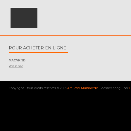
POUR ACHETER EN LIGNE
MACVR 3D
Voir le site
Copyright - tous droits réservés © 2013
Art Total Multimédia
- dossier conçu par
H