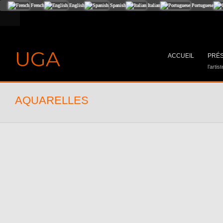
French
English
Spanish
Italian
Portuguese
UGA
ACCUEIL
PRÉS
l’artist
AQUARELLES