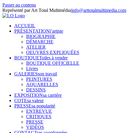
Passer au contenu
Représenté par Art Total Multimédia
|
info@arttotalmultimedia.com
ACCUEIL
PRÉSENTATION
l’artiste
BIOGRAPHIE
DÉMARCHE
ATELIER
OEUVRES EXPLIQUÉES
BOUTIQUE
Toiles à vendre
BOUTIQUE OFFICIELLE
Livres
GALERIES
son travail
PEINTURES
AQUARELLES
DESSINS
EXPOSITION
sa carrière
COTE
sa valeur
PRESSE
sa popularité
ENTREVUE
CRITIQUES
PRESSE
VIDÉOS
CONTACT
ses coordonnées