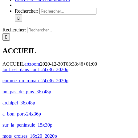
Rechercher:
Rechercher:
ACCUEIL
ACCUEIL
artzoom
2020-12-30T03:33:46+01:00
tout_est_dans_tout_24x36_2020p
comme_un_roman_24x36_2020p
un_pas_de_plus_36x48p
archipel_36x48p
a_bon_port-24x36p
sur_la_peninsule_15x30p
mots_croises_16x20_2020p