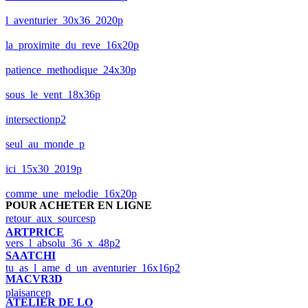
l_aventurier_30x36_2020p
la_proximite_du_reve_16x20p
patience_methodique_24x30p
sous_le_vent_18x36p
intersectionp2
seul_au_monde_p
ici_15x30_2019p
comme_une_melodie_16x20p
POUR ACHETER EN LIGNE
retour_aux_sourcesp
ARTPRICE
vers_l_absolu_36_x_48p2
SAATCHI
tu_as_l_ame_d_un_aventurier_16x16p2
MACVR3D
plaisancep
ATELIER DE LO