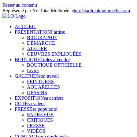
Passer au contenu
Représenté par Art Total Multimédia
|
info@arttotalmultimedia.com
ACCUEIL
PRÉSENTATION
l’artiste
BIOGRAPHIE
DÉMARCHE
ATELIER
OEUVRES EXPLIQUÉES
BOUTIQUE
Toiles à vendre
BOUTIQUE OFFICIELLE
Livres
GALERIES
son travail
PEINTURES
AQUARELLES
DESSINS
EXPOSITION
sa carrière
COTE
sa valeur
PRESSE
sa popularité
ENTREVUE
CRITIQUES
PRESSE
VIDÉOS
CONTACT
ses coordonnées