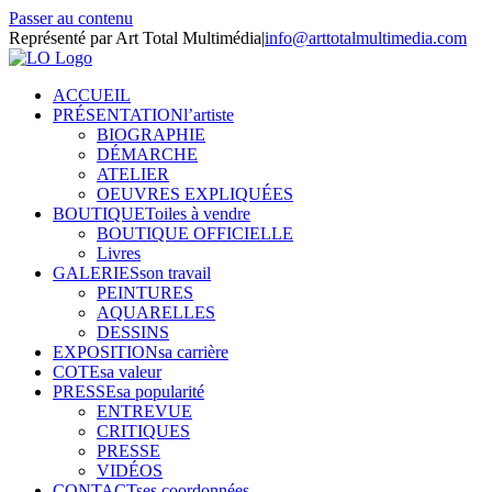
Passer au contenu
Représenté par Art Total Multimédia
|
info@arttotalmultimedia.com
ACCUEIL
PRÉSENTATION
l’artiste
BIOGRAPHIE
DÉMARCHE
ATELIER
OEUVRES EXPLIQUÉES
BOUTIQUE
Toiles à vendre
BOUTIQUE OFFICIELLE
Livres
GALERIES
son travail
PEINTURES
AQUARELLES
DESSINS
EXPOSITION
sa carrière
COTE
sa valeur
PRESSE
sa popularité
ENTREVUE
CRITIQUES
PRESSE
VIDÉOS
CONTACT
ses coordonnées