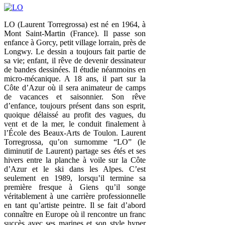
LO (Laurent Torregrossa) est né en 1964, à
Mont Saint-Martin (France). Il passe son
enfance à Gorcy, petit village lorrain, près de
Longwy. Le dessin a toujours fait partie de
sa vie; enfant, il rêve de devenir dessinateur
de bandes dessinées. Il étudie néanmoins en
micro-mécanique. A 18 ans, il part sur la
Côte d’Azur où il sera animateur de camps
de vacances et saisonnier. Son rêve
d’enfance, toujours présent dans son esprit,
quoique délaissé au profit des vagues, du
vent et de la mer, le conduit finalement à
l’École des Beaux-Arts de Toulon. Laurent
Torregrossa, qu’on surnomme “LO” (le
diminutif de Laurent) partage ses étés et ses
hivers entre la planche à voile sur la Côte
d’Azur et le ski dans les Alpes. C’est
seulement en 1989, lorsqu’il termine sa
première fresque à Giens qu’il songe
véritablement à une carrière professionnelle
en tant qu’artiste peintre. Il se fait d’abord
connaître en Europe où il rencontre un franc
succès avec ses marines et son style hyper