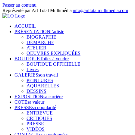
Passer au contenu
Représenté par Art Total Multimédia
|
info@arttotalmultimedia.com
ACCUEIL
PRÉSENTATION
l’artiste
BIOGRAPHIE
DÉMARCHE
ATELIER
OEUVRES EXPLIQUÉES
BOUTIQUE
Toiles à vendre
BOUTIQUE OFFICIELLE
Livres
GALERIES
son travail
PEINTURES
AQUARELLES
DESSINS
EXPOSITION
sa carrière
COTE
sa valeur
PRESSE
sa popularité
ENTREVUE
CRITIQUES
PRESSE
VIDÉOS
CONTACT
ses coordonnées