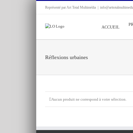
Passer
Représenté par Art Total Multimédia
|
info@arttotalmultimed
au
contenu
P
ACCUEIL
Réflexions urbaines
Aucun produit ne correspond à votre sélection.