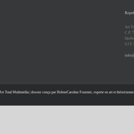
Repré
Art T
C.P. 
Québ
G1Y 
info@
Art Total Multimédia
| dossier conçu par HeleneCaroline Fournier, experte en art et théoricienne