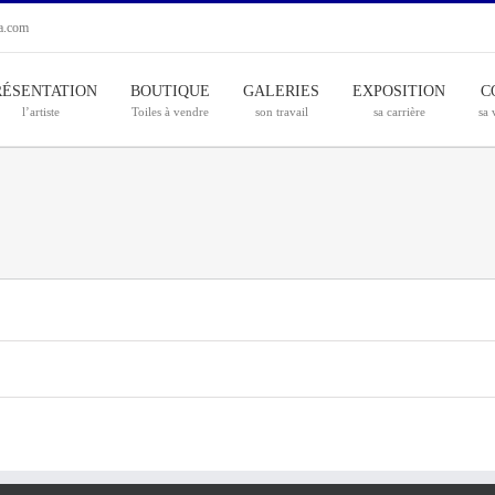
ia.com
RÉSENTATION
BOUTIQUE
GALERIES
EXPOSITION
C
l’artiste
Toiles à vendre
son travail
sa carrière
sa 