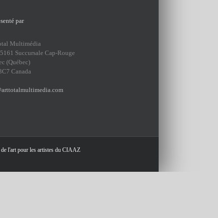
senté par
otal Multimédia
75161 Succursale Cap-Rouge
ec (Québec)
3C7 Canada
arttotalmultimedia.com
 de l'art pour les artistes du CIAAZ