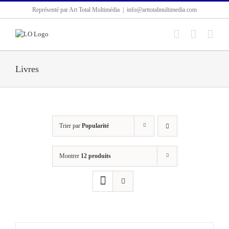
Passer
Représenté par Art Total Multimédia
|
info@arttotalmultimedia.com
au
contenu
Livres
Trier par
Popularité
Montrer
12 produits