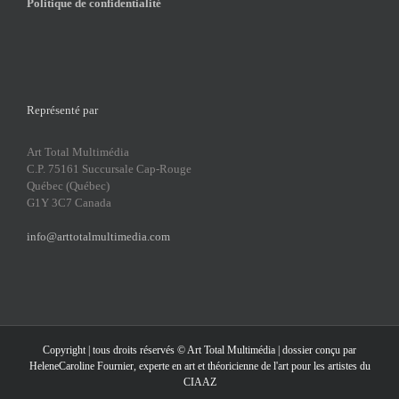
Politique de confidentialité
Représenté par
Art Total Multimédia
C.P. 75161 Succursale Cap-Rouge
Québec (Québec)
G1Y 3C7 Canada
info@arttotalmultimedia.com
Copyright | tous droits réservés ©
Art Total Multimédia
| dossier conçu par
HeleneCaroline Fournier, experte en art et théoricienne de l'art pour les artistes du
CIAAZ