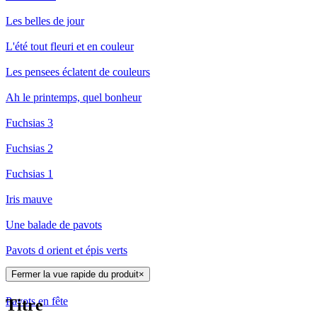
Les belles de jour
L'été tout fleuri et en couleur
Les pensees éclatent de couleurs
Ah le printemps, quel bonheur
Fuchsias 3
Fuchsias 2
Fuchsias 1
Iris mauve
Une balade de pavots
Pavots d orient et épis verts
Fermer la vue rapide du produit
×
Pavots éclatants
Pavots en fête
Titre