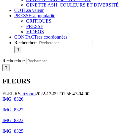
GINETTE ASH. COULEURS ET DIVERSITÉ
COTE
sa valeur
PRESSE
sa popularité
CRITIQUES
PRESSE
VIDÉOS
CONTACT
ses coordonnées
Rechercher:
Rechercher:
FLEURS
FLEURS
artzoom
2022-12-09T01:56:47-04:00
IMG_8326
IMG_8322
IMG_8323
IMG_8325