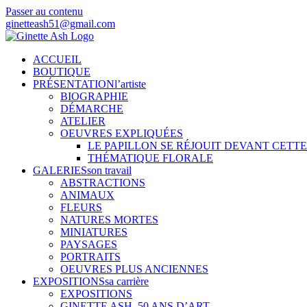
Passer au contenu
ginetteash51@gmail.com
ACCUEIL
BOUTIQUE
PRÉSENTATION
l’artiste
BIOGRAPHIE
DÉMARCHE
ATELIER
OEUVRES EXPLIQUÉES
LE PAPILLON SE RÉJOUIT DEVANT CETT
THÉMATIQUE FLORALE
GALERIES
son travail
ABSTRACTIONS
ANIMAUX
FLEURS
NATURES MORTES
MINIATURES
PAYSAGES
PORTRAITS
OEUVRES PLUS ANCIENNES
EXPOSITIONS
sa carrière
EXPOSITIONS
GINETTE ASH. 50 ANS D’ART