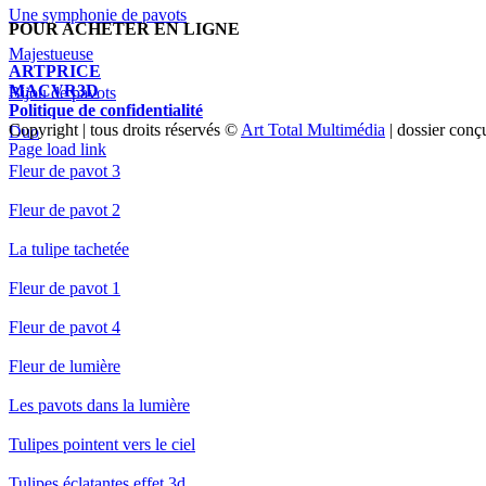
Une symphonie de pavots
POUR ACHETER EN LIGNE
Majestueuse
ARTPRICE
MACVR3D
Bijou de pavots
Politique de confidentialité
Copyright | tous droits réservés ©
Art Total Multimédia
| dossier conç
Duo
Page load link
Fleur de pavot 3
Fleur de pavot 2
La tulipe tachetée
Fleur de pavot 1
Fleur de pavot 4
Fleur de lumière
Les pavots dans la lumière
Tulipes pointent vers le ciel
Tulipes éclatantes effet 3d