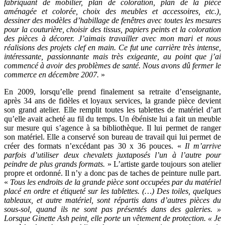
fabriquant de mobilier, plan de coloration, plan de la pièce
aménagée et colorée, choix des meubles et accessoires, etc.),
dessiner des modèles d’habillage de fenêtres avec toutes les mesures
pour la couturière, choisir des tissus, papiers peints et la coloration
des pièces à décorer. J’aimais travailler avec mon mari et nous
réalisions des projets clef en main. Ce fut une carrière très intense,
intéressante, passionnante mais très exigeante, au point que j’ai
commencé à avoir des problèmes de santé. Nous avons dû fermer le
commerce en décembre 2007.
»
En 2009, lorsqu’elle prend finalement sa retraite d’enseignante,
après 34 ans de fidèles et loyaux services, la grande pièce devient
son grand atelier. Elle remplit toutes les tablettes de matériel d’art
qu’elle avait acheté au fil du temps. Un ébéniste lui a fait un meuble
sur mesure qui s’agence à sa bibliothèque. Il lui permet de ranger
son matériel. Elle a conservé son bureau de travail qui lui permet de
créer des formats n’excédant pas 30 x 36 pouces. «
Il m’arrive
parfois d’utiliser deux chevalets juxtaposés l’un à l’autre pour
peindre de plus grands formats.
» L’artiste garde toujours son atelier
propre et ordonné. Il n’y a donc pas de taches de peinture nulle part.
«
Tous les endroits de la grande pièce sont occupées par du matériel
placé en ordre et étiqueté sur les tablettes. (…) Des toiles, quelques
tableaux, et autre matériel, sont répartis dans d’autres pièces du
sous-sol, quand ils ne sont pas présentés dans des galeries. »
Lorsque Ginette Ash peint, elle porte un vêtement de protection. « Je