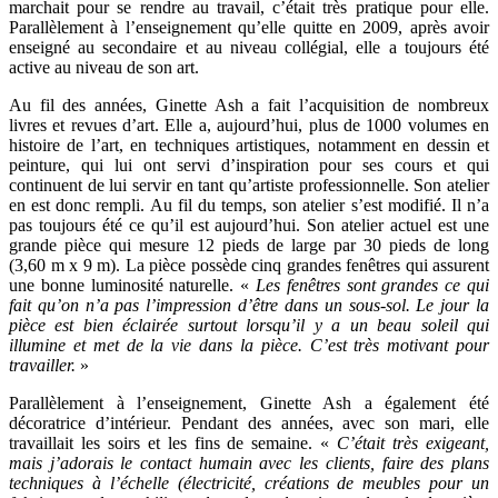
marchait pour se rendre au travail, c’était très pratique pour elle.
Parallèlement à l’enseignement qu’elle quitte en 2009, après avoir
enseigné au secondaire et au niveau collégial, elle a toujours été
active au niveau de son art.
Au fil des années, Ginette Ash a fait l’acquisition de nombreux
livres et revues d’art. Elle a, aujourd’hui, plus de 1000 volumes en
histoire de l’art, en techniques artistiques, notamment en dessin et
peinture, qui lui ont servi d’inspiration pour ses cours et qui
continuent de lui servir en tant qu’artiste professionnelle. Son atelier
en est donc rempli. Au fil du temps, son atelier s’est modifié. Il n’a
pas toujours été ce qu’il est aujourd’hui. Son atelier actuel est une
grande pièce qui mesure 12 pieds de large par 30 pieds de long
(3,60 m x 9 m). La pièce possède cinq grandes fenêtres qui assurent
une bonne luminosité naturelle. «
Les fenêtres sont grandes ce qui
fait qu’on n’a pas l’impression d’être dans un sous-sol. Le jour la
pièce est bien éclairée surtout lorsqu’il y a un beau soleil qui
illumine et met de la vie dans la pièce. C’est très motivant pour
travailler.
»
Parallèlement à l’enseignement, Ginette Ash a également été
décoratrice d’intérieur. Pendant des années, avec son mari, elle
travaillait les soirs et les fins de semaine. «
C’était très exigeant,
mais j’adorais le contact humain avec les clients, faire des plans
techniques à l’échelle (électricité, créations de meubles pour un