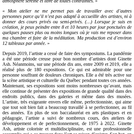
atmosphère sereine et libre de toutes contraintes.
»
«
Mon atelier ne me permet pas de travailler avec d’autres
personnes parce qu’il n’est pas adapté à accueillir des artistes, ni à
donner des cours privés ou semi-privés. (…) Lorsque je suis en
création, je peux peindre entre 8 et 10 heures par jour ponctuées de
quelques pauses plus ou moins longues où je vais me reposer dans
ma chambre et faire de la méditation. Ma production est d’environ
12 tableaux par année.
»
Depuis 2019, l’artiste a cessé de faire des symposiums. La pandémie
a été une période creuse pour bon nombre d’artistes dont Ginette
Ash. Néanmoins, sur une période dix ans, entre 2009 et 2019, elle a
réalisé plus de 180 expositions. Ce qui est admirable pour une
personne souffrant de douleurs chroniques. Elle a été très active sur
la scène artistique et culturelle du Québec pendant toutes ces années.
Maintenant, ses expositions sont moins nombreuses qu’avant, mais
elle continue de présenter des expositions de grande qualité dans des
endroits publics, dans des galeries et même dans des musées.
L’artiste, très exigeante envers elle même, perfectionniste, qui aime
que tout soit bien fait a beaucoup travaillé à se perfectionner, au fil
des années. En plus de son baccalauréat en arts plastiques et en
pédagogie, l’artiste a suivi de nombreux cours, des ateliers de
développement et de perfectionnement, de 1975 à 2022. Ginette
Ash, artiste coloriste et multidisciplinaire, est une professionnelle