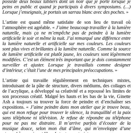
possède deux beaux tabliers dont un noir que je porte lorsque je
peins en public et quand je participais à divers symposiums. (…)
Lorsque j’enseignais, je portais un sarrau blanc avec des poches.
»
L’artiste est quand même satisfaite de son lieu de travail où
l’atmosphère est agréable. «
J’aime beaucoup travailler à la lumière
naturelle, mais ça ne m’empêche pas de peindre à la lumière
artificielle le soir et même la nuit. J’ai remarqué une différence entre
la lumière naturelle et artificielle sur mes couleurs. Les couleurs
sont plus vives et brillantes à la lumière naturelle. Comme la source
de lumière artificielle est plutôt jaune, les couleurs sont légèrement
modifiées. C’est un élément très important que je dois constamment
surveiller et ajuster. Lorsque je travaillais comme designer
d’intérieur, c’était l’une de mes principales préoccupations.
»
L’artiste qui travaille régulièrement en techniques mixtes,
introduisant de la pâte de structure, divers médiums, des collages et
de l’acrylique, a développé sa créativité et a repoussé les limites de
son processus créatif. Malgré les hauts et les bas de la vie, Ginette
Ash a toujours su trouver la force de peindre et d’enchaîner ses
expositions. «
J’aime peindre dans mon atelier que je trouve beau,
qui est mon refuge pour trouver le silence, la tranquillité et la paix
sans téléphone ni télévision. Je refuse de répondre au téléphone
pour ne pas me distraire. Il m’arrive parfois d’écouter de la
musique douce, selon mon état d’âme, qui m’enveloppe d’une