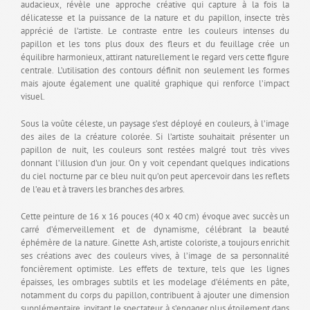
audacieux, révèle une approche créative qui capture à la fois la
délicatesse et la puissance de la nature et du papillon, insecte très
apprécié de l’artiste. Le contraste entre les couleurs intenses du
papillon et les tons plus doux des fleurs et du feuillage crée un
équilibre harmonieux, attirant naturellement le regard vers cette figure
centrale. L’utilisation des contours définit non seulement les formes
mais ajoute également une qualité graphique qui renforce l’impact
visuel.
Sous la voûte céleste, un paysage s’est déployé en couleurs, à l’image
des ailes de la créature colorée. Si l’artiste souhaitait présenter un
papillon de nuit, les couleurs sont restées malgré tout très vives
donnant l’illusion d’un jour. On y voit cependant quelques indications
du ciel nocturne par ce bleu nuit qu’on peut apercevoir dans les reflets
de l’eau et à travers les branches des arbres.
Cette peinture de 16 x 16 pouces (40 x 40 cm) évoque avec succès un
carré d’émerveillement et de dynamisme, célébrant la beauté
éphémère de la nature. Ginette Ash, artiste coloriste, a toujours enrichit
ses créations avec des couleurs vives, à l’image de sa personnalité
foncièrement optimiste. Les effets de texture, tels que les lignes
épaisses, les ombrages subtils et les modelage d’éléments en pâte,
notamment du corps du papillon, contribuent à ajouter une dimension
supplémentaire, invitant le spectateur à s’engager plus étoilement dans