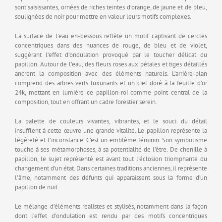
sont saisissantes, ornées de riches teintes d’orange, de jaune et de bleu,
soulignées de noir pour mettre en valeur leurs motifs complexes.
La surface de l’eau en-dessous reflète un motif captivant de cercles
concentriques dans des nuances de rouge, de bleu et de violet,
suggérant l’effet d’ondulation provoqué par le toucher délicat du
papillon. Autour de l’eau, des fleurs roses aux pétales et tiges détaillés
ancrent la composition avec des éléments naturels. L’arrière-plan
comprend des arbres verts luxuriants et un ciel doré à la feuille d’or
24k, mettant en lumière ce papillon-roi comme point central de la
composition, tout en offrant un cadre forestier serein.
La palette de couleurs vivantes, vibrantes, et le souci du détail
insufflent à cette œuvre une grande vitalité. Le papillon représente la
légèreté et l’inconstance. C’est un emblème féminin. Son symbolisme
touche à ses métamorphoses, à sa potentialité de l’être. De chenille à
papillon, le sujet représenté est avant tout l’éclosion triomphante du
changement d’un état. Dans certaines traditions anciennes, il représente
l’âme, notamment des défunts qui apparaissent sous la forme d’un
papillon de nuit.
Le mélange d’éléments réalistes et stylisés, notamment dans la façon
dont l’effet d’ondulation est rendu par des motifs concentriques