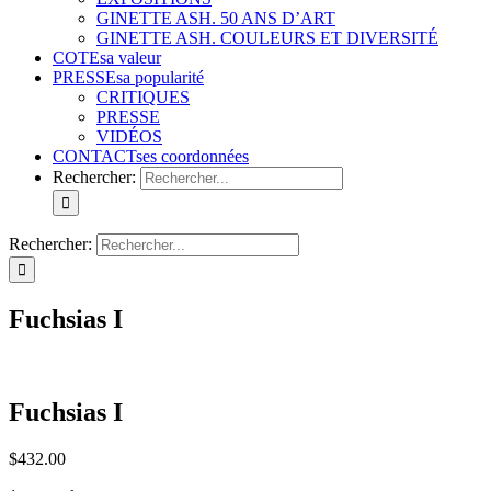
GINETTE ASH. 50 ANS D’ART
GINETTE ASH. COULEURS ET DIVERSITÉ
COTE
sa valeur
PRESSE
sa popularité
CRITIQUES
PRESSE
VIDÉOS
CONTACT
ses coordonnées
Rechercher:
Rechercher:
Fuchsias I
Fuchsias I
$
432.00